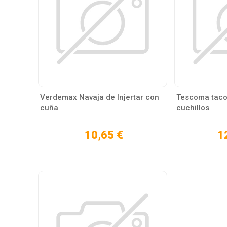
Verdemax Navaja de Injertar con
Tescoma taco
cuña
cuchillos
10,65 €
1