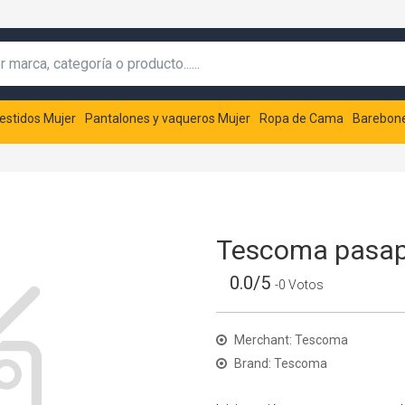
estidos Mujer
Pantalones y vaqueros Mujer
Ropa de Cama
Barebon
Tescoma pasa
0.0/5
-0 Votos
Merchant: Tescoma
Brand: Tescoma