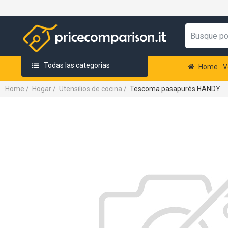
Todas las categorias
Home
V
Home
/
Hogar
/
Utensilios de cocina
/
Tescoma pasapurés HANDY