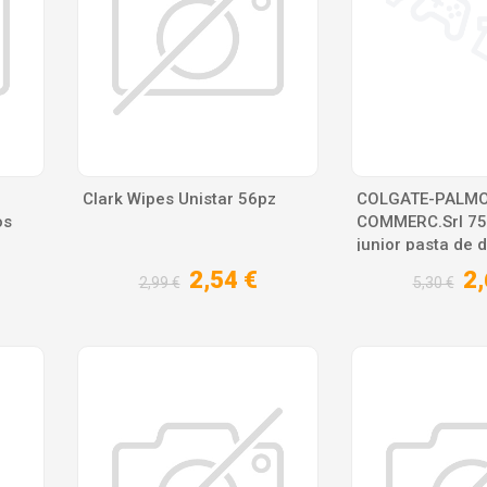
Clark Wipes Unistar 56pz
COLGATE-PALMO
os
COMMERC.Srl 75
junior pasta de di
2,54 €
2,
2,99 €
5,30 €