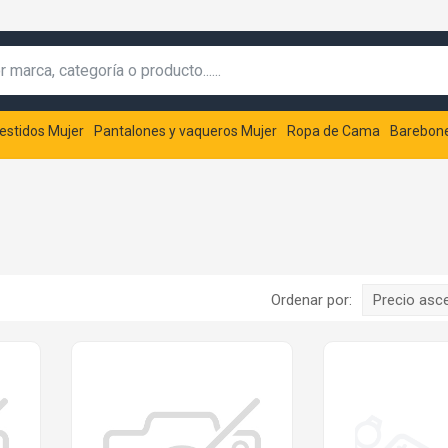
estidos Mujer
Pantalones y vaqueros Mujer
Ropa de Cama
Barebon
Ordenar por:
Precio asc