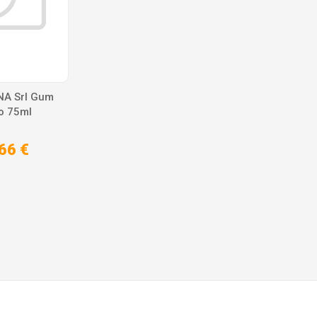
NA Srl Gum
io 75ml
66 €