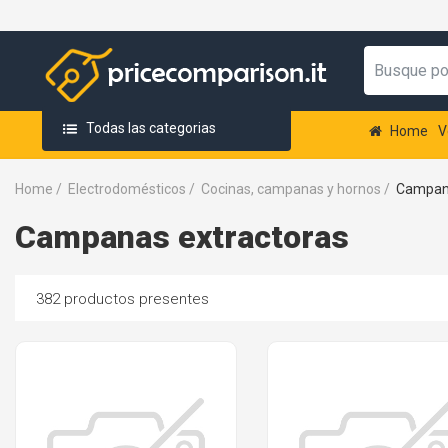
Todas las categorias
Home
V
Home
/
Electrodomésticos
/
Cocinas, campanas y hornos
/
Campana
Campanas extractoras
382 productos presentes