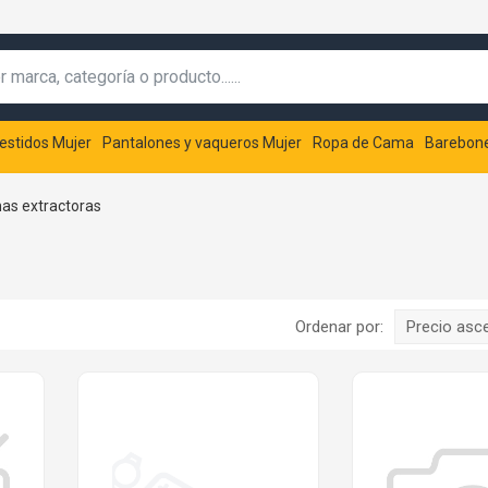
estidos Mujer
Pantalones y vaqueros Mujer
Ropa de Cama
Barebon
s extractoras
Ordenar por:
Precio asc