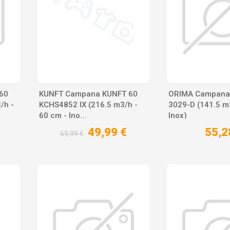
60
KUNFT Campana KUNFT 60
ORIMA Campana
/h -
KCHS4852 IX (216.5 m3/h -
3029-D (141.5 m3
60 cm - Ino...
Inox)
49,99 €
55,2
69,99 €