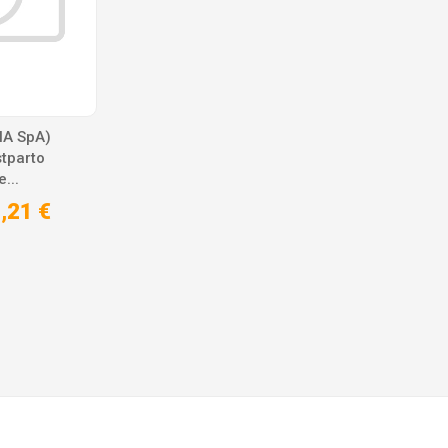
A SpA)
tparto
...
,21 €