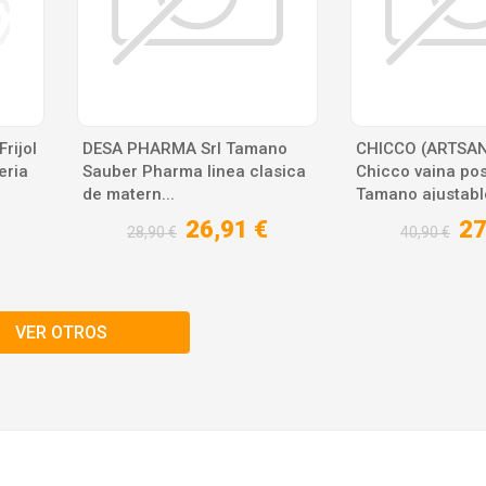
rijol
DESA PHARMA Srl Tamano
CHICCO (ARTSAN
eria
Sauber Pharma linea clasica
Chicco vaina pos
de matern...
Tamano ajustable
26,91 €
27
28,90 €
40,90 €
VER OTROS