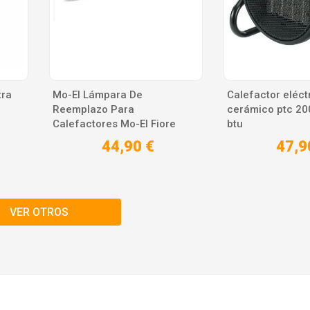
tra
Mo-El Lámpara De
Calefactor eléct
Reemplazo Para
cerámico ptc 2
Calefactores Mo-El Fiore
btu
278...
44,90 €
47,9
VER OTROS