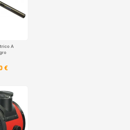
trico A
gro
0 €