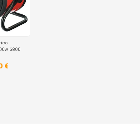
rico
000w 6800
0 €