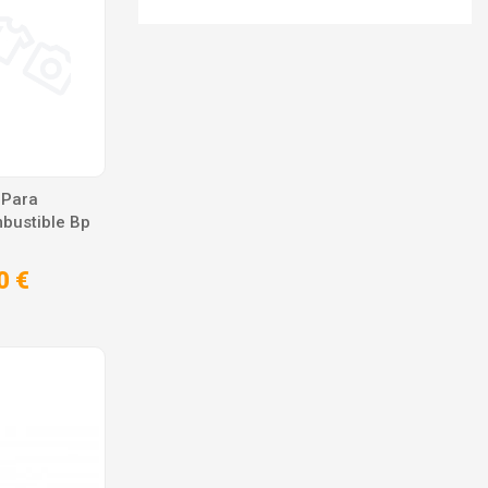
 Para
bustible Bp
0 €