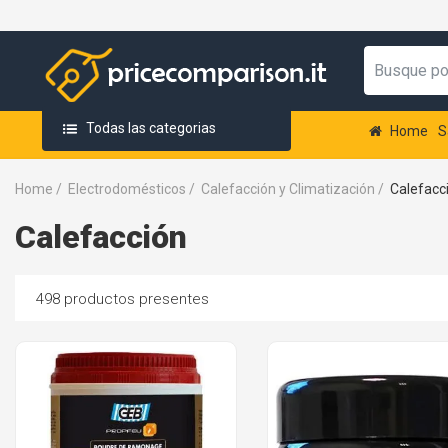
Todas las categorias
Home
S
Home
/
Electrodomésticos
/
Calefacción y Climatización
/
Calefacc
Calefacción
498 productos presentes