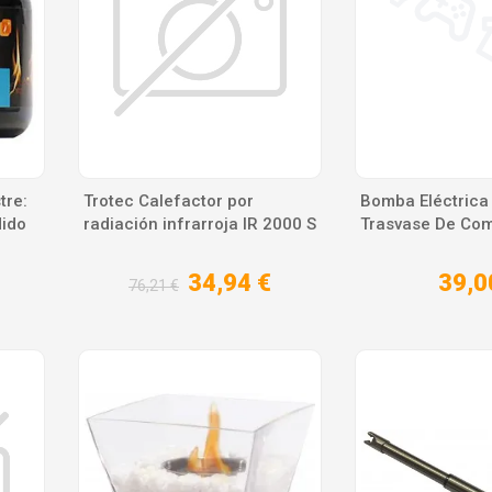
tre:
Trotec Calefactor por
Bomba Eléctrica
dido
radiación infrarroja IR 2000 S
Trasvase De Com
34,94 €
39,0
76,21 €