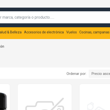
alud & Belleza
Accesorios de electrónica
Vuelos
Cocinas, campanas
ión
Ordenar por:
Precio asc