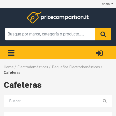
Spain
Home
/
Electrodomésticos
/
Pequeños Electrodomésticos
/
Cafeteras
Cafeteras