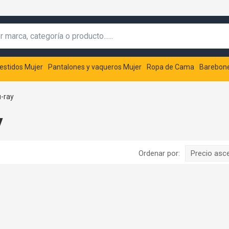
estidos Mujer
Pantalones y vaqueros Mujer
Ropa de Cama
Barebon
-ray
y
Ordenar por:
Precio asc