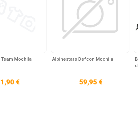
L Team Mochila
Alpinestars Defcon Mochila
B
d
1,90 €
59,95 €