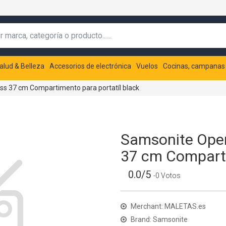
alud & Belleza
Accesorios de electrónica
Vuelos
Cocinas, campanas
s 37 cm Compartimento para portatíl black
Samsonite Open
37 cm Comparti
0.0/5
-0 Votos
Merchant: MALETAS.es
Brand: Samsonite