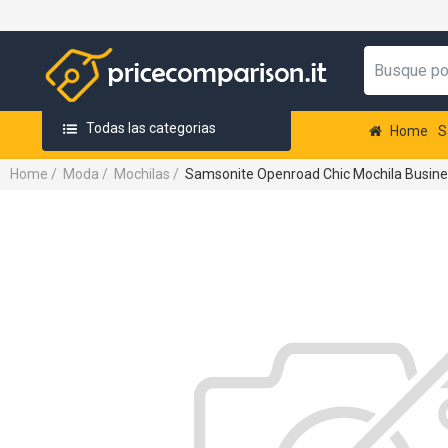
Todas las categorias
Home
S
Home
/
Moda
/
Mochilas
/
Samsonite Openroad Chic Mochila Busines