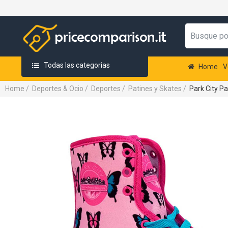
Todas las categorias
Home
V
Home
/
Deportes & Ocio
/
Deportes
/
Patines y Skates
/
Park City Pa