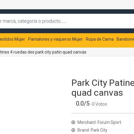
estidos Mujer
Pantalones y vaqueros Mujer
Ropa de Cama
Barebon
tines 4 ruedas des park city patin quad canvas
Park City Patin
quad canvas
0.0/5
-0 Votos
Merchant: Forum Sport
Brand: Park City