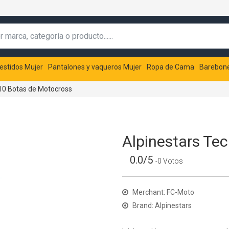
estidos Mujer
Pantalones y vaqueros Mujer
Ropa de Cama
Barebon
10 Botas de Motocross
Alpinestars Te
0.0/5
-0 Votos
Merchant: FC-Moto
Brand: Alpinestars