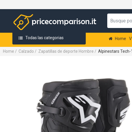
Todas las categorias
Home
V
Home
/
Calzado
/
Zapatillas de deporte Hombre
/
Alpinestars Tech-