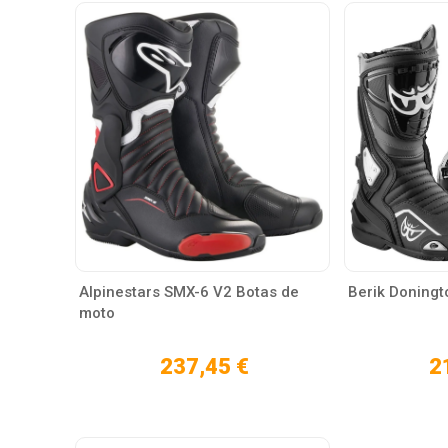
Alpinestars SMX-6 V2 Botas de
Berik Doningt
moto
237,45 €
2