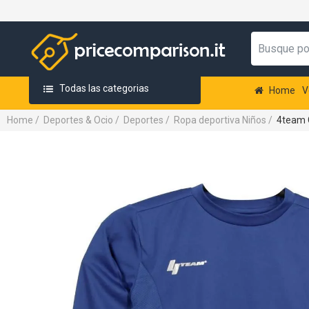
Todas las categorias
Home
V
Home
/
Deportes & Ocio
/
Deportes
/
Ropa deportiva Niños
/
4team C